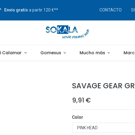
s*.
Envío gratis
a partir 120 €**
CONTACTO
S
gi Calamar
Gomexus
Mucho más
Marc
SAVAGE GEAR GRA
9,91
€
Color