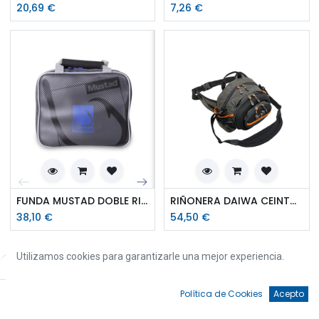
20,69
€
7,26
€
FUNDA MUSTAD DOBLE RIGGER WALLET 500
RIÑONERA DAIWA CEINTURE
38,10
€
54,50
€
Utilizamos cookies para garantizarle una mejor experiencia.
Filtros
Por defecto
0
Política de Cookies
Acepto
Inicio
Búsqueda
Favoritos
Cuenta