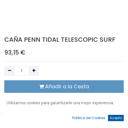
CAÑA PENN TIDAL TELESCOPIC SURF
93,15
€
Añadir a la Cesta
Añadir a Favoritos
Utilizamos cookies para garantizarle una mejor experiencia.
¡Ups! Nos hemos quedado sin stock de este artículo. Resérvalo o
0
Política de Cookies
Acepto
contáctanos para obtener más información.
Inicio
Búsqueda
Favoritos
Cuenta