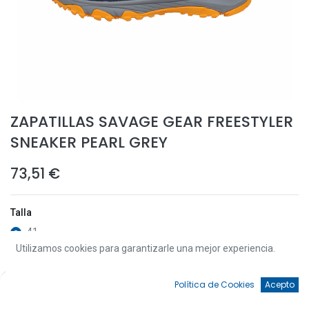
ZAPATILLAS SAVAGE GEAR FREESTYLER
SNEAKER PEARL GREY
73,51
€
Talla
41
Utilizamos cookies para garantizarle una mejor experiencia.
42
44
0
Política de Cookies
Acepto
43
Inicio
Búsqueda
Favoritos
Cuenta