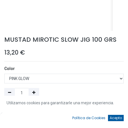
MUSTAD MIROTIC SLOW JIG 100 GRS
13,20
€
Color
Utilizamos cookies para garantizarle una mejor experiencia.
Añadir a la Cesta
0
Política de Cookies
Acepto
Añadir a Favoritos
Inicio
Búsqueda
Favoritos
Cuenta