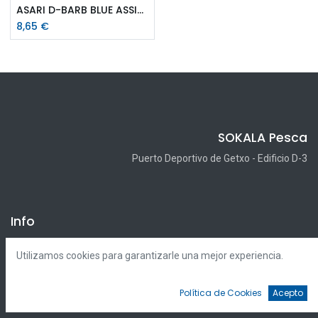
ASARI D-BARB BLUE ASSIST
8,65
€
SOKALA Pesca
Puerto Deportivo de Getxo - Edificio D-3
Info
Aviso Legal
Utilizamos cookies para garantizarle una mejor experiencia.
Política de cookies (UE)
Política de privacidad
Política de Cookies
Acepto
Preguntas frecuentes