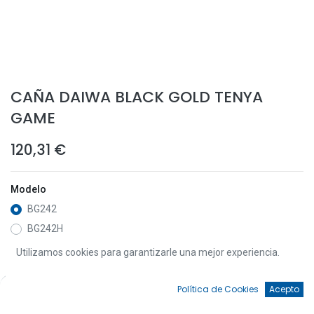
CAÑA DAIWA BLACK GOLD TENYA
GAME
120,31
€
Modelo
BG242
BG242H
Utilizamos cookies para garantizarle una mejor experiencia.
0
Política de Cookies
Acepto
Añadir a la Cesta
Inicio
Búsqueda
Favoritos
Cuenta