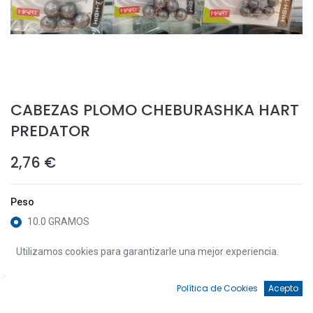
CABEZAS PLOMO CHEBURASHKA HART
PREDATOR
2,76
€
Peso
10.0 GRAMOS
6.0 GRAMOS
Utilizamos cookies para garantizarle una mejor experiencia.
8.0 GRAMOS
2.0 GRAMOS.
0
Política de Cookies
Acepto
4.0 GRAMOS.
Inicio
Búsqueda
Favoritos
Cuenta