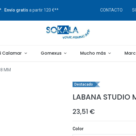
s*.
Envío gratis
a partir 120 €**
CONTACTO
S
gi Calamar
Gomexus
Mucho más
Marc
98 MM
Destacado
LABANA STUDIO 
23,51
€
Color