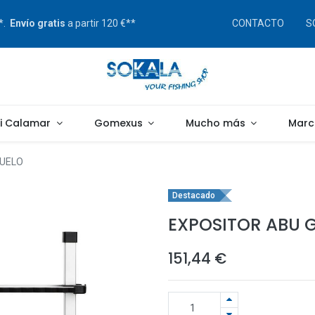
s*.
Envío gratis
a partir 120 €**
CONTACTO
S
gi Calamar
Gomexus
Mucho más
Marc
SUELO
Destacado
EXPOSITOR ABU 
151,44
€