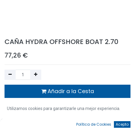
CAÑA HYDRA OFFSHORE BOAT 2.70
77,26
€
Añadir a la Cesta
Añadir a Favoritos
Utilizamos cookies para garantizarle una mejor experiencia.
1 Unidades disponible | Entrega en 48/72 horas
0
Política de Cookies
Acepto
Inicio
Búsqueda
Favoritos
Cuenta