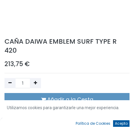
CAÑA DAIWA EMBLEM SURF TYPE R
420
213,75
€
Añadir a la Cesta
Utilizamos cookies para garantizarle una mejor experiencia.
Añadir a Favoritos
0
Política de Cookies
Acepto
¡Ups! Nos hemos quedado sin stock de este artículo. Resérvalo o
Inicio
Búsqueda
Favoritos
Cuenta
contáctanos para obtener más información.