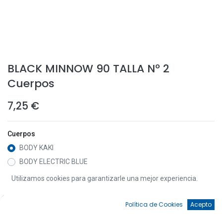
BLACK MINNOW 90 TALLA Nº 2
Cuerpos
7,25
€
Cuerpos
BODY KAKI
BODY ELECTRIC BLUE
BODY MANGRO JUICE
Utilizamos cookies para garantizarle una mejor experiencia.
BODY WAKASAGRUI
0
BODY GRHOST MINNOW
Política de Cookies
Acepto
Inicio
Búsqueda
Favoritos
Cuenta
BODY BLANC