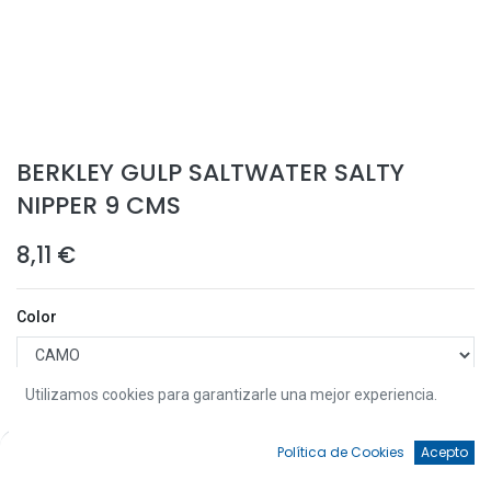
BERKLEY GULP SALTWATER SALTY
NIPPER 9 CMS
8,11
€
Color
Utilizamos cookies para garantizarle una mejor experiencia.
0
Política de Cookies
Acepto
Añadir a la Cesta
Inicio
Búsqueda
Favoritos
Cuenta