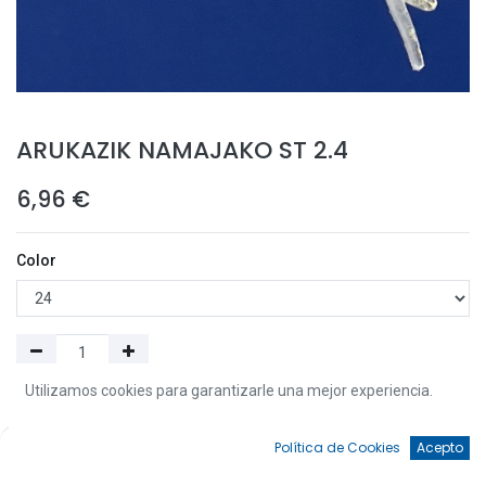
ARUKAZIK NAMAJAKO ST 2.4
6,96
€
Color
Utilizamos cookies para garantizarle una mejor experiencia.
Añadir a la Cesta
0
Política de Cookies
Acepto
Añadir a Favoritos
Inicio
Búsqueda
Favoritos
Cuenta